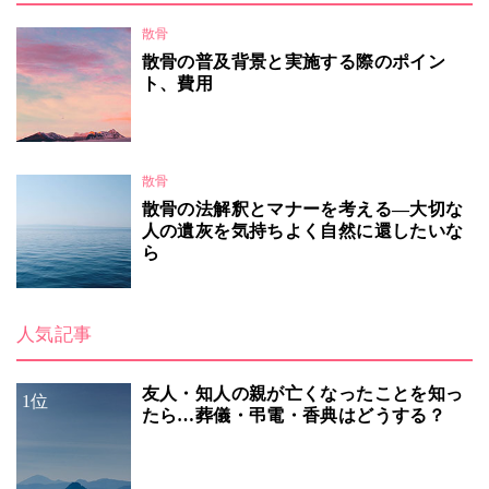
散骨
散骨の普及背景と実施する際のポイン
ト、費用
散骨
散骨の法解釈とマナーを考える―大切な
人の遺灰を気持ちよく自然に還したいな
ら
人気記事
友人・知人の親が亡くなったことを知っ
1位
たら…葬儀・弔電・香典はどうする？