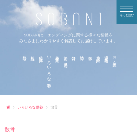
もっと読む
SOBANIは、エンディングに関する様々な情報を
みなさまにわかりやすく解説してお届けしています。
終活
相続
仏壇・仏具
いろいろな供養
各種手続き
法要と供養
分骨
納骨
火葬
危篤・臨終
通夜・葬儀
お墓・霊園
いろいろな供養
散骨
散骨