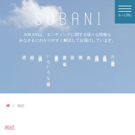
もっと読む
SOBANIは、エンディングに関する様々な情報を
みなさまにわかりやすく解説してお届けしています。
終活
相続
仏壇・仏具
いろいろな供養
各種手続き
法要と供養
分骨
納骨
火葬
危篤・臨終
通夜・葬儀
お墓・霊園
相続
相続