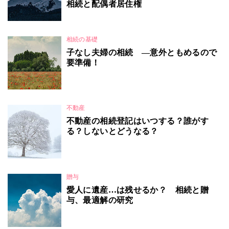
相続と配偶者居住権
相続の基礎
子なし夫婦の相続 ―意外ともめるので
要準備！
不動産
不動産の相続登記はいつする？誰がす
る？しないとどうなる？
贈与
愛人に遺産…は残せるか？ 相続と贈
与、最適解の研究