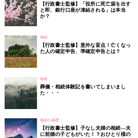
【行政書士監修】「役所に死亡届を出す
と即、銀行口座が凍結される」は本当
か？
相続
【行政書士監修】意外な盲点！亡くなっ
た人の確定申告、準確定申告とは？
相続
葬儀・相続体験記を書いてしまいまし
た・・・
相続の基礎
【行政書士監修】子なし夫婦の相続―夫
に前婚の子どもがいた！？おひとり様の