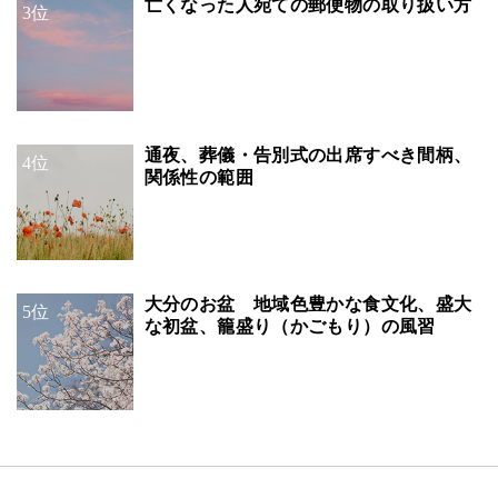
亡くなった人宛ての郵便物の取り扱い方
3位
通夜、葬儀・告別式の出席すべき間柄、
4位
関係性の範囲
大分のお盆 地域色豊かな食文化、盛大
5位
な初盆、籠盛り（かごもり）の風習