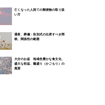
亡くなった人宛ての郵便物の取り扱
位
い方
通夜、葬儀・告別式の出席すべき間
位
柄、関係性の範囲
大分のお盆 地域色豊かな食文化、
位
盛大な初盆、籠盛り（かごもり）の
風習