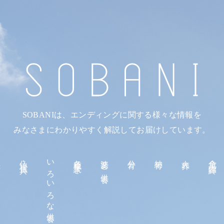
SOBANIは、エンディングに関する様々な情報を
みなさまにわかりやすく解説してお届けしています。
続
仏壇・仏具
いろいろな供養
各種手続き
法要と供養
分骨
納骨
火葬
危篤・臨終