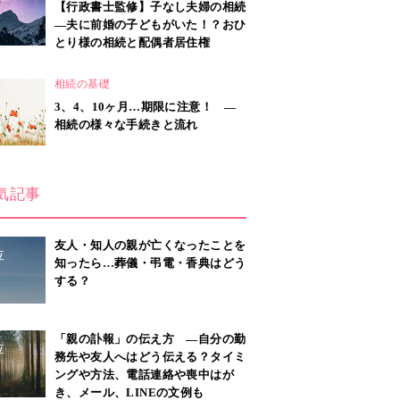
【行政書士監修】子なし夫婦の相続
―夫に前婚の子どもがいた！？おひ
とり様の相続と配偶者居住権
相続の基礎
3、4、10ヶ月…期限に注意！ ―
相続の様々な手続きと流れ
気記事
友人・知人の親が亡くなったことを
位
知ったら…葬儀・弔電・香典はどう
する？
「親の訃報」の伝え方 ―自分の勤
位
務先や友人へはどう伝える？タイミ
ングや方法、電話連絡や喪中はが
き、メール、LINEの文例も