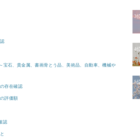
3
確認
4
産～宝石、貴金属、書画骨とう品、美術品、自動車、機械や
5
の存在確認
産の評価額
確認
こと