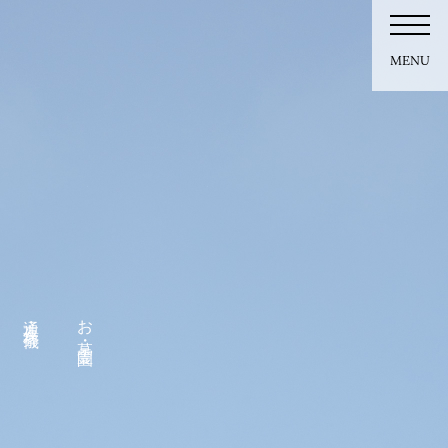
MENU
通夜・葬儀
お墓・霊園