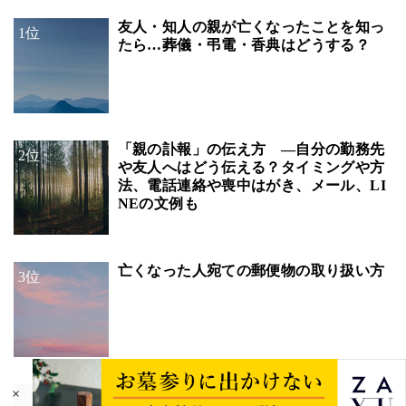
友人・知人の親が亡くなったことを知っ
1位
たら…葬儀・弔電・香典はどうする？
「親の訃報」の伝え方 ―自分の勤務先
2位
や友人へはどう伝える？タイミングや方
法、電話連絡や喪中はがき、メール、LI
NEの文例も
亡くなった人宛ての郵便物の取り扱い方
3位
通夜、葬儀・告別式の出席すべき間柄、
×
4位