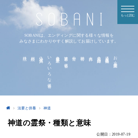
もっと読む
SOBANIは、エンディングに関する様々な情報を
みなさまにわかりやすく解説してお届けしています。
終活
相続
仏壇・仏具
いろいろな供養
各種手続き
法要と供養
分骨
納骨
火葬
危篤・臨終
通夜・葬儀
お墓・霊園
法要と供養
神道
神道の霊祭・種類と意味
公開日：2019-07-19