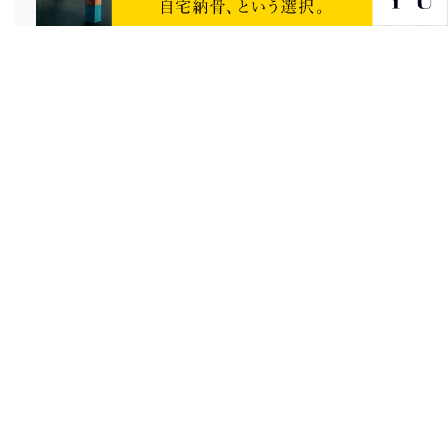
関係性の範囲
大分のお盆 地域色豊かな食文化、盛大
5位
な初盆、籠盛り（かごもり）の風習
おすすめ記事
コラム
【日本宗教史学者 小山聡子さんインタ
ビュー】病原からエンターテイメントへ
―「モノノケ」の1000年史