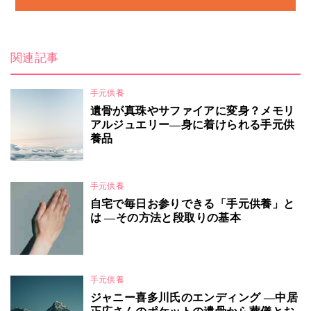
関連記事
手元供養
遺骨が真珠やサファイアに変身？メモリ
アルジュエリー―身に着けられる手元供
養品
手元供養
自宅で毎日お参りできる「手元供養」と
は ―その方法と段取りの基本
手元供養
ジャニー喜多川氏のエンディング ―中居