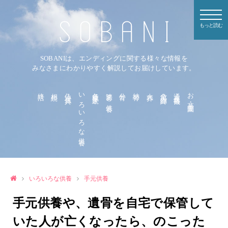
もっと読む
SOBANIは、エンディングに関する様々な情報を
みなさまにわかりやすく解説してお届けしています。
終活
相続
仏壇・仏具
いろいろな供養
各種手続き
法要と供養
分骨
納骨
火葬
危篤・臨終
通夜・葬儀
お墓・霊園
いろいろな供養
手元供養
手元供養や、遺骨を自宅で保管して
いた人が亡くなったら、のこった