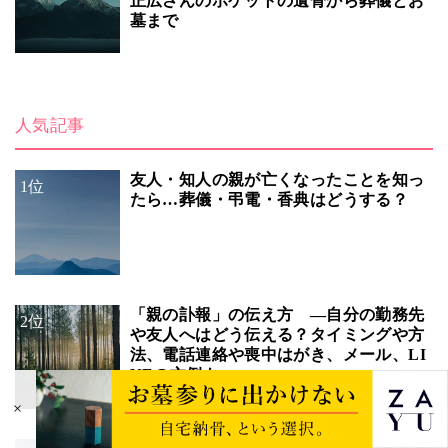
正広さんのポケットの遺骨から葬儀とお
墓まで
人気記事
友人・知人の親が亡くなったことを知っ
1位
たら…葬儀・弔電・香典はどうする？
「親の訃報」の伝え方 ―自分の勤務先
2位
や友人へはどう伝える？タイミングや方
法、電話連絡や喪中はがき、メール、LI
NEの文例も
×