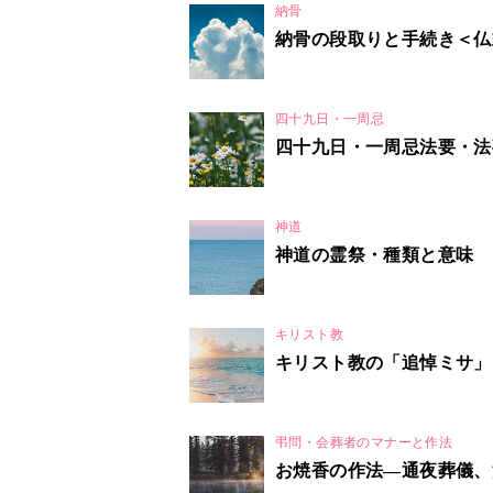
納骨
納骨の段取りと手続き＜仏
四十九日・一周忌
四十九日・一周忌法要・法
神道
神道の霊祭・種類と意味
キリスト教
キリスト教の「追悼ミサ」
弔問・会葬者のマナーと作法
お焼香の作法―通夜葬儀、