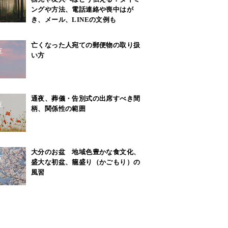
ングや方法、電話連絡や喪中はが
き、メール、LINEの文例も
亡くなった人宛ての郵便物の取り扱
位
い方
通夜、葬儀・告別式の出席すべき間
位
柄、関係性の範囲
大分のお盆 地域色豊かな食文化、
位
盛大な初盆、籠盛り（かごもり）の
風習