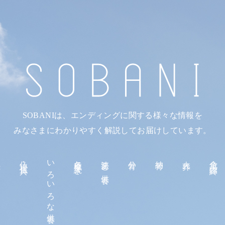
SOBANIは、エンディングに関する様々な情報を
みなさまにわかりやすく解説してお届けしています。
続
仏壇・仏具
いろいろな供養
各種手続き
法要と供養
分骨
納骨
火葬
危篤・臨終