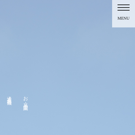
MENU
通夜・葬儀
お墓・霊園