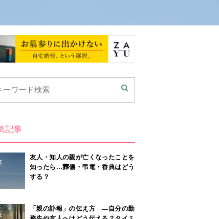
気記事
友人・知人の親が亡くなったことを
位
知ったら…葬儀・弔電・香典はどう
する？
「親の訃報」の伝え方 ―自分の勤
位
務先や友人へはどう伝える？タイミ