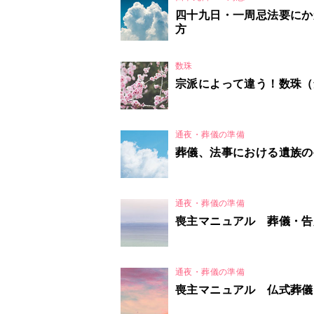
四十九日・一周忌法要にか
方
数珠
宗派によって違う！数珠（
通夜・葬儀の準備
葬儀、法事における遺族の
通夜・葬儀の準備
喪主マニュアル 葬儀・告
通夜・葬儀の準備
喪主マニュアル 仏式葬儀