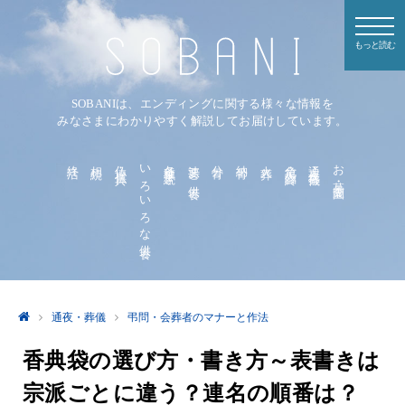
もっと読む
SOBANIは、エンディングに関する様々な情報を
みなさまにわかりやすく解説してお届けしています。
終活
相続
仏壇・仏具
いろいろな供養
各種手続き
法要と供養
分骨
納骨
火葬
危篤・臨終
通夜・葬儀
お墓・霊園
通夜・葬儀
弔問・会葬者のマナーと作法
香典袋の選び方・書き方～表書きは
宗派ごとに違う？連名の順番は？