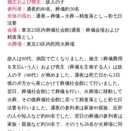
施主および喪主：
故人の子
参列者：
通夜約80名、葬儀約50名
全体の流れ：
通夜→葬儀→火葬→精進落とし→初七日
法要
会場：
東京23区内葬儀社会館(通夜・葬儀会場および
精進落とし)
火葬場：
東京23区内民間火葬場
故人は90代、病院で亡くなりました。施主（葬儀費用
を支払いう人）および喪主（葬儀を主催する人）は故
人の子（60代）が務めました。通夜は死亡日から3日
後の夕方から夜にかけて葬儀社会館にて行いました。
翌日、葬儀社会館にて葬儀を行い、火葬場に移動して
火葬、その後葬儀社会館に戻って精進落としと初七日
法要を行いました。通夜の参列者は家族や親族、近所
の人や知人など約80名でした。翌日の葬儀の参列者は
家族・親族など約50名で、そのうち26名が火葬場に同