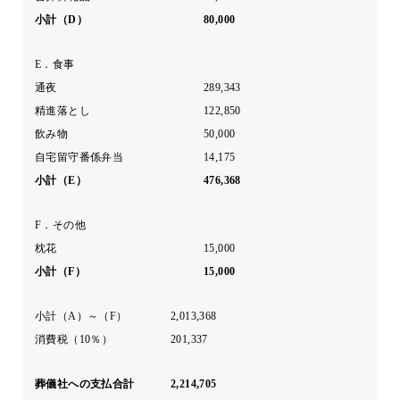
小計（D）
80,000
E．食事
通夜
289,343
精進落とし
122,850
飲み物
50,000
自宅留守番係弁当
14,175
小計（E）
476,368
F．その他
枕花
15,000
小計（F）
15,000
小計（A）～（F）
2,013,368
消費税（10％）
201,337
葬儀社への支払合計
2,214,705