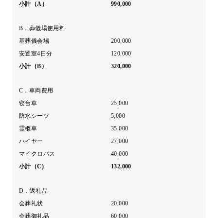
小計（A）
990,000
B．葬儀場使用料
基葬儀会場
200,000
安置室4日分
120,000
小計（B）
320,000
C．車両費用
寝台車
25,000
防水シーツ
5,000
霊柩車
35,000
ハイヤー
27,000
マイクロバス
40,000
小計（C)
132,000
D．返礼品
会葬礼状
20,000
会葬御礼品
60,000