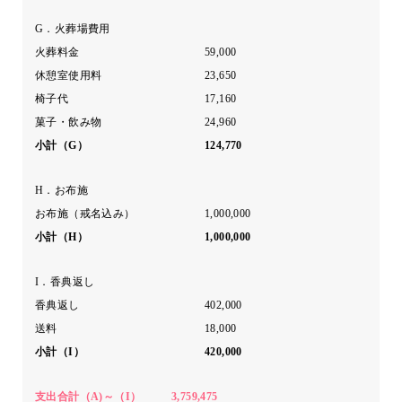
G．火葬場費用
火葬料金
59,000
休憩室使用料
23,650
椅子代
17,160
菓子・飲み物
24,960
小計（G）
124,770
H．お布施
お布施（戒名込み）
1,000,000
小計（H）
1,000,000
I．香典返し
香典返し
402,000
送料
18,000
小計（I）
420,000
支出合計（A)～（I）
3,759,475