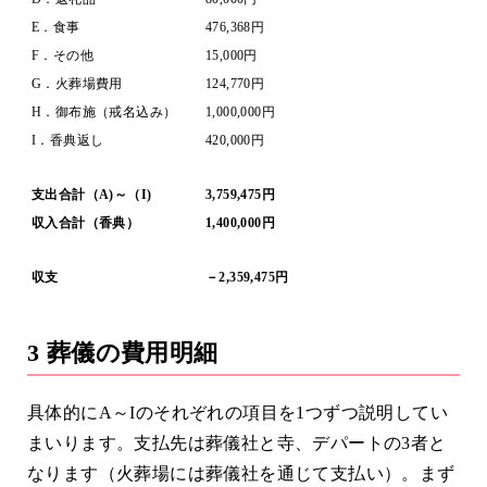
E．食事
476,368円
F．その他
15,000円
G．火葬場費用
124,770円
H．御布施（戒名込み）
1,000,000円
I．香典返し
420,000円
支出合計（A)～（I)
3,759,475円
収入合計（香典）
1,400,000円
収支
－2,359,475円
3 葬儀の費用明細
具体的にA～Iのそれぞれの項目を1つずつ説明してい
まいります。支払先は葬儀社と寺、デパートの3者と
なります（火葬場には葬儀社を通じて支払い）。まず