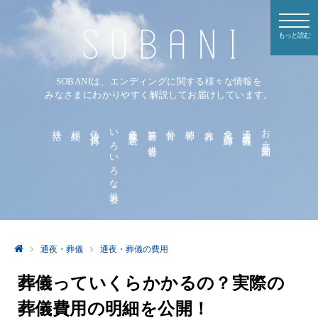
もっと読む
SOBANIは、エンディングに関する様々な情報を
みなさまにわかりやすく解説してお届けしています。
終活
相続
仏壇・仏具
いろいろな供養
各種手続き
法要と供養
分骨
納骨
火葬
危篤・臨終
通夜・葬儀
お墓・霊園
通夜・葬儀
通夜・葬儀の費用
葬儀っていくらかかるの？実際の
葬儀費用の明細を公開！